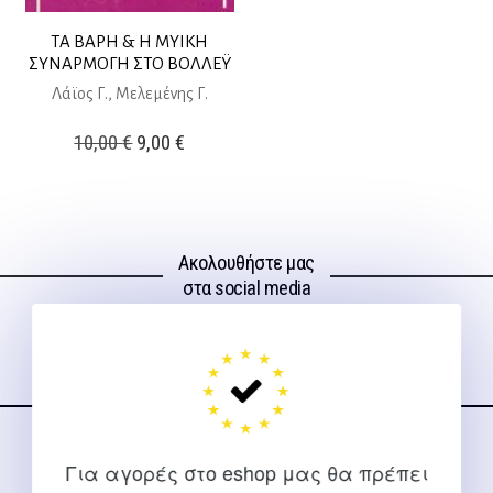
ΤΑ ΒΑΡΗ & Η ΜΥΙΚΗ
ΣΥΝΑΡΜΟΓΗ ΣΤΟ ΒΟΛΛΕΫ
Λάϊος Γ., Μελεμένης Γ.
Original
Η
10,00
€
9,00
€
price
τρέχουσα
was:
τιμή
10,00 €.
είναι:
Ακολουθήστε μας
9,00 €.
στα social media
ΕΠΙΚΟΙΝΩΝΊΑ
Για αγορές στο eshop μας θα πρέπει