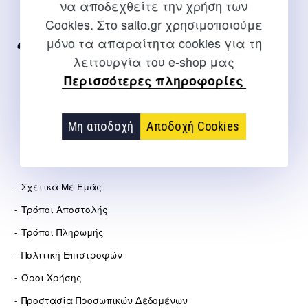
να αποδεχθείτε την χρήση των
Για διευκρινίσεις και υποστήριξη παραγγελιών μέσω του
Cookies. Στο salto.gr χρησιμοποιούμε
Internet
μόνο τα απαραίτητα cookies για τη
2310 267108
λειτουργία του e-shop μας
info@salto.gr
Περισσότερες πληροφορίες
Αγγελάκη 21, Θεσσαλονίκη
Μη αποδοχή
Αποδοχή Cookies
ΕΤΑΙΡΕΊΑ
Σχετικά Με Εμάς
Τρόποι Αποστολής
Τρόποι Πληρωμής
Πολιτική Επιστροφών
Όροι Χρήσης
Προστασία Προσωπικών Δεδομένων