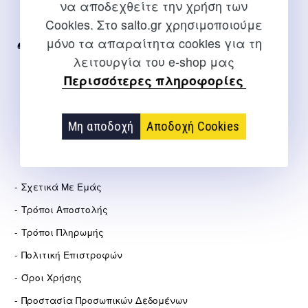
να αποδεχθείτε την χρήση των
Για διευκρινίσεις και υποστήριξη παραγγελιών μέσω του
Cookies. Στο salto.gr χρησιμοποιούμε
Internet
μόνο τα απαραίτητα cookies για τη
2310 267108
λειτουργία του e-shop μας
info@salto.gr
Περισσότερες πληροφορίες
Αγγελάκη 21, Θεσσαλονίκη
Μη αποδοχή
Αποδοχή Cookies
ΕΤΑΙΡΕΊΑ
Σχετικά Με Εμάς
Τρόποι Αποστολής
Τρόποι Πληρωμής
Πολιτική Επιστροφών
Όροι Χρήσης
Προστασία Προσωπικών Δεδομένων