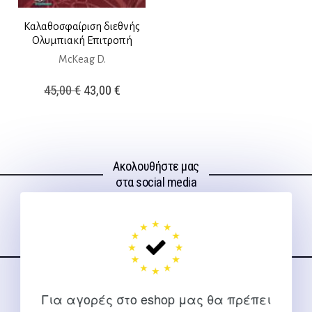
Καλαθοσφαίριση διεθνής
Ολυμπιακή Επιτροπή
McKeag D.
Original
Η
45,00
€
43,00
€
price
τρέχουσα
was:
τιμή
45,00 €.
είναι:
Ακολουθήστε μας
43,00 €.
στα social media
ΕΠΙΚΟΙΝΩΝΊΑ
Για αγορές στο eshop μας θα πρέπει