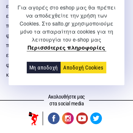
επιστημονική και κλινική πληροφόρηση, αλλά ο
Για αγορές στο eshop μας θα πρέπει
να αποδεχθείτε την χρήση των
εκδότης και οι συγγραφείς περιλαμβάνουν κάθε
Cookies. Στο salto.gr χρησιμοποιούμε
πλευρά φροντίδας υγείας και της ιατρικής
μόνο τα απαραίτητα cookies για τη
φροντίδας του συμμετέχοντα αθλητή. Σε αυτές
λειτουργία του e-shop μας
περιλαμβάνονται η πρόληψη των κακώσεων, οι
Περισσότερες πληροφορίες
ειδικές ανάγκες συγκεκριμένων ομάδων, η άμεση
φροντίδα των κακώσεων, η θεραπεία των
Μη αποδοχή
Αποδοχή Cookies
κακώσεων και η αποκατάσταση του αθλητή.
Ακολουθήστε μας
στα social media