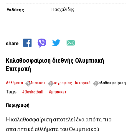
Εκδότης
Πασχαλίδης
share
Καλαθοσφαίριση διεθνής Ολυμπιακή
Επιτροπή
Αθλήματα
Μπάσκετ
Βιογραφίες - Ιστορικά
Καλαθοσφαίριση
διεθνής Ολυμπιακή Επιτροπή
Tags
#Basketball
#μπασκετ
Περιγραφή
Η καλαθοσφαίριση αποτελεί ένα από τα πιο
απαιτητικά αθλήματα του Ολυμπιακού