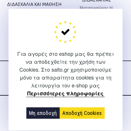
ΔΙΔΑΣΚΑΛΙΑ ΚΑΙ ΜΑΘΗΣΗ
Ματσαγγούρας Η.
Ματσαγγούρας Η.
35,50
€
23,00
€
Για αγορές στο eshop μας θα πρέπει
Ακολουθήστε μας
να αποδεχθείτε την χρήση των
στα social media
Cookies. Στο salto.gr χρησιμοποιούμε
μόνο τα απαραίτητα cookies για τη
λειτουργία του e-shop μας
Περισσότερες πληροφορίες
ΕΠΙΚΟΙΝΩΝΊΑ
Μη αποδοχή
Αποδοχή Cookies
Για διευκρινίσεις και υποστήριξη παραγγελιών μέσω του
Internet