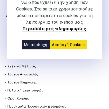
να αποδεχθείτε την χρήση των
Για διευκρινίσεις και υποστήριξη παραγγελιών μέσω του
Cookies. Στο salto.gr χρησιμοποιούμε
Internet
μόνο τα απαραίτητα cookies για τη
2310 267108
λειτουργία του e-shop μας
info@salto.gr
Περισσότερες πληροφορίες
Αγγελάκη 21, Θεσσαλονίκη
Μη αποδοχή
Αποδοχή Cookies
ΕΤΑΙΡΕΊΑ
Σχετικά Με Εμάς
Τρόποι Αποστολής
Τρόποι Πληρωμής
Πολιτική Επιστροφών
Όροι Χρήσης
Προστασία Προσωπικών Δεδομένων