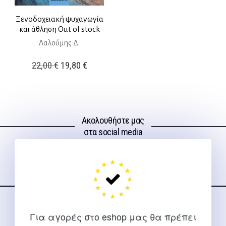
Ξενοδοχειακή ψυχαγωγία
και άθληση Out of stock
Λαλούμης Δ.
Original
Η
22,00
€
19,80
€
price
τρέχουσα
was:
τιμή
22,00 €.
είναι:
Ακολουθήστε μας
19,80 €.
στα social media
ΕΠΙΚΟΙΝΩΝΊΑ
Για αγορές στο eshop μας θα πρέπει