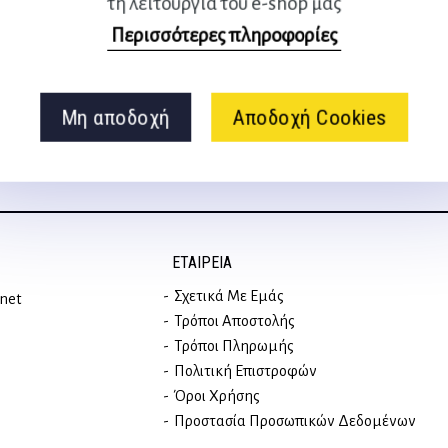
τη λειτουργία του e-shop μας
Ακολουθήστε μας
Περισσότερες πληροφορίες
στα social media
Μη αποδοχή
Αποδοχή Cookies
ΕΤΑΙΡΕΊΑ
Σχετικά Με Εμάς
rnet
Τρόποι Αποστολής
Τρόποι Πληρωμής
Πολιτική Επιστροφών
Όροι Χρήσης
Προστασία Προσωπικών Δεδομένων