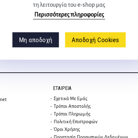
τη λειτουργία του e-shop μας
Ακολουθήστε μας
Περισσότερες πληροφορίες
στα social media
Μη αποδοχή
Αποδοχή Cookies
ΕΤΑΙΡΕΊΑ
Σχετικά Με Εμάς
rnet
Τρόποι Αποστολής
Τρόποι Πληρωμής
Πολιτική Επιστροφών
Όροι Χρήσης
Προστασία Προσωπικών Δεδομένων