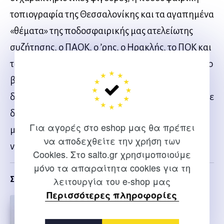
τοπιογραφία της Θεσσαλονίκης και τα αγαπημένα
«θέματα» της ποδοσφαιρικής μας ατελείωτης
συζήτησης, ο ΠΑΟΚ, ο ʼρης, ο Ηρακλής, το ΠΟΚ και
τα κέντρα εξουσίας, αναμετρώνται μέσα σ’ αυτό το
βιβλίο. Ο αθλητής, που -δρώντας μέσα στο πιο
δημοφιλές άθλημα- δίδαξε ήθος και που ουδέποτε
δίστασε να παραδεχθεί τα λάθη του, επιστρέφει
Για αγορές στο eshop μας θα πρέπει
με τους παλιότερους αλλά και ξεναγεί τους
να αποδεχθείτε την χρήση των
νεότερους στα μαγικά εκείνα «χρόνια του Κούδα».
Cookies. Στο salto.gr χρησιμοποιούμε
μόνο τα απαραίτητα cookies για τη
Σχετικα
λειτουργία του e-shop μας
Περισσότερες πληροφορίες