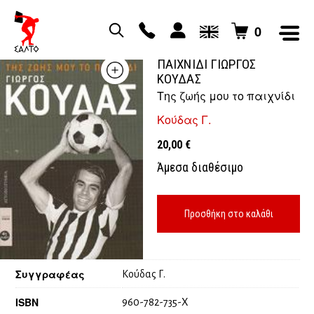
0
ΤΗΣ ΖΩΗΣ ΜΟΥ ΤΟ
ΠΑΙΧΝΙΔΙ ΓΙΩΡΓΟΣ
ΚΟΥΔΑΣ
Της ζωής μου το παιχνίδι
Κούδας Γ.
20,00
€
Άμεσα διαθέσιμο
Προσθήκη στο καλάθι
Συγγραφέας
Κούδας Γ.
ISBN
960-782-735-Χ