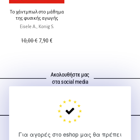
Το χάντμπωλ στο μάθημα
της φυσικής αγωγής
Eisele A., Konig S.
Original
Η
10,00
€
7,90
€
price
τρέχουσα
was:
τιμή
10,00 €.
είναι:
Ακολουθήστε μας
7,90 €.
στα social media
ΕΠΙΚΟΙΝΩΝΊΑ
Για αγορές στο eshop μας θα πρέπει