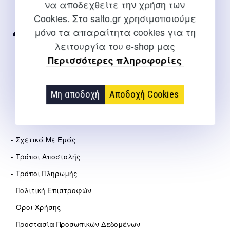
να αποδεχθείτε την χρήση των
Για διευκρινίσεις και υποστήριξη παραγγελιών μέσω του
Cookies. Στο salto.gr χρησιμοποιούμε
Internet
μόνο τα απαραίτητα cookies για τη
2310 267108
λειτουργία του e-shop μας
info@salto.gr
Περισσότερες πληροφορίες
Αγγελάκη 21, Θεσσαλονίκη
Μη αποδοχή
Αποδοχή Cookies
ΕΤΑΙΡΕΊΑ
Σχετικά Με Εμάς
Τρόποι Αποστολής
Τρόποι Πληρωμής
Πολιτική Επιστροφών
Όροι Χρήσης
Προστασία Προσωπικών Δεδομένων