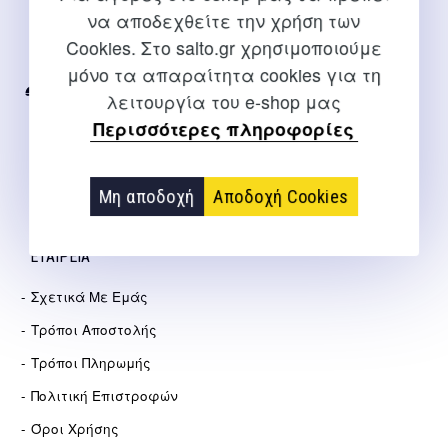
να αποδεχθείτε την χρήση των
Για διευκρινίσεις και υποστήριξη παραγγελιών μέσω του
Cookies. Στο salto.gr χρησιμοποιούμε
Internet
μόνο τα απαραίτητα cookies για τη
2310 267108
λειτουργία του e-shop μας
Περισσότερες πληροφορίες
info@salto.gr
Αγγελάκη 21, Θεσσαλονίκη
Μη αποδοχή
Αποδοχή Cookies
ΕΤΑΙΡΕΊΑ
Σχετικά Με Εμάς
Τρόποι Αποστολής
Τρόποι Πληρωμής
Πολιτική Επιστροφών
Όροι Χρήσης