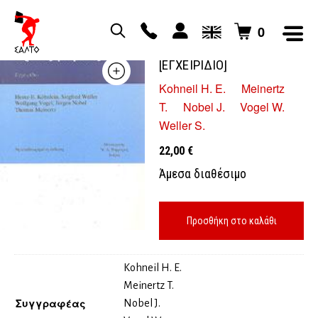
0
ΠΡΩΤΕΣ ΒΟΗΘΕΙΕΣ
[ΕΓΧΕΙΡΙΔΙΟ]
Kohneil H. E.
Meinertz
T.
Nobel J.
Vogel W.
Weller S.
22,00
€
Άμεσα διαθέσιμο
Προσθήκη στο καλάθι
Kohneil H. E.
Meinertz T.
Συγγραφέας
Nobel J.