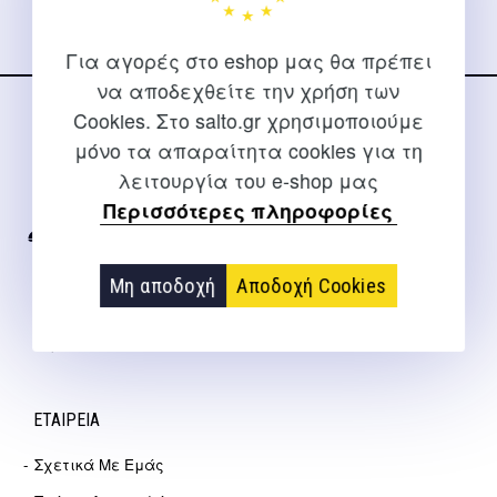
Για αγορές στο eshop μας θα πρέπει
να αποδεχθείτε την χρήση των
Cookies. Στο salto.gr χρησιμοποιούμε
ΕΠΙΚΟΙΝΩΝΊΑ
μόνο τα απαραίτητα cookies για τη
Για διευκρινίσεις και υποστήριξη παραγγελιών μέσω του
λειτουργία του e-shop μας
Internet
Περισσότερες πληροφορίες
2310 267108
Μη αποδοχή
Αποδοχή Cookies
info@salto.gr
Αγγελάκη 21, Θεσσαλονίκη
ΕΤΑΙΡΕΊΑ
Σχετικά Με Εμάς