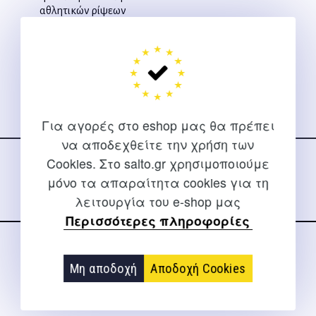
αθλητικών ρίψεων
-εξαντλημένο-
Γεωργιάδης Γ.
Για αγορές στο eshop μας θα πρέπει
Ακολουθήστε μας
να αποδεχθείτε την χρήση των
στα social media
Cookies. Στο salto.gr χρησιμοποιούμε
μόνο τα απαραίτητα cookies για τη
λειτουργία του e-shop μας
Περισσότερες πληροφορίες
ΕΠΙΚΟΙΝΩΝΊΑ
Μη αποδοχή
Αποδοχή Cookies
Για διευκρινίσεις και υποστήριξη παραγγελιών μέσω του
Internet