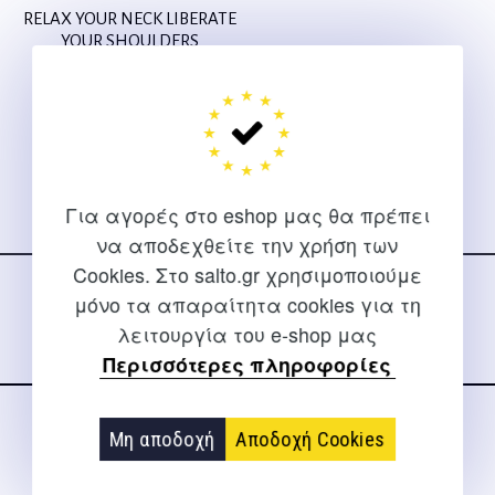
RELAX YOUR NECK LIBERATE
YOUR SHOULDERS
Franklin E.
45,00
€
Για αγορές στο eshop μας θα πρέπει
Ακολουθήστε μας
να αποδεχθείτε την χρήση των
στα social media
Cookies. Στο salto.gr χρησιμοποιούμε
μόνο τα απαραίτητα cookies για τη
λειτουργία του e-shop μας
Περισσότερες πληροφορίες
Μη αποδοχή
Αποδοχή Cookies
ΕΠΙΚΟΙΝΩΝΊΑ
Για διευκρινίσεις και υποστήριξη παραγγελιών μέσω του