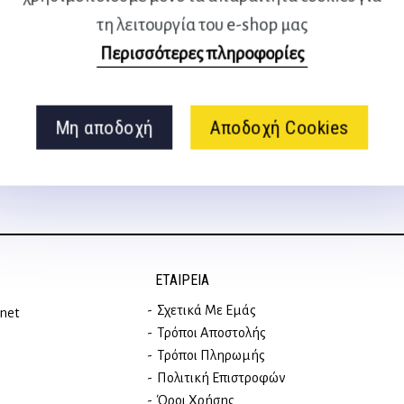
τη λειτουργία του e-shop μας
Ακολουθήστε μας
Περισσότερες πληροφορίες
στα social media
Μη αποδοχή
Αποδοχή Cookies
ΕΤΑΙΡΕΊΑ
Σχετικά Με Εμάς
rnet
Τρόποι Αποστολής
Τρόποι Πληρωμής
Πολιτική Επιστροφών
Όροι Χρήσης