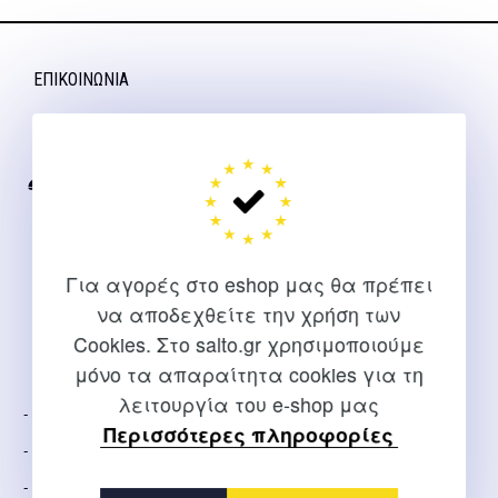
ΕΠΙΚΟΙΝΩΝΊΑ
Για διευκρινίσεις και υποστήριξη παραγγελιών μέσω του
Internet
2310 267108
info@salto.gr
Για αγορές στο eshop μας θα πρέπει
Αγγελάκη 21, Θεσσαλονίκη
να αποδεχθείτε την χρήση των
Cookies. Στο salto.gr χρησιμοποιούμε
ΕΤΑΙΡΕΊΑ
μόνο τα απαραίτητα cookies για τη
λειτουργία του e-shop μας
Σχετικά Με Εμάς
Περισσότερες πληροφορίες
Τρόποι Αποστολής
Τρόποι Πληρωμής