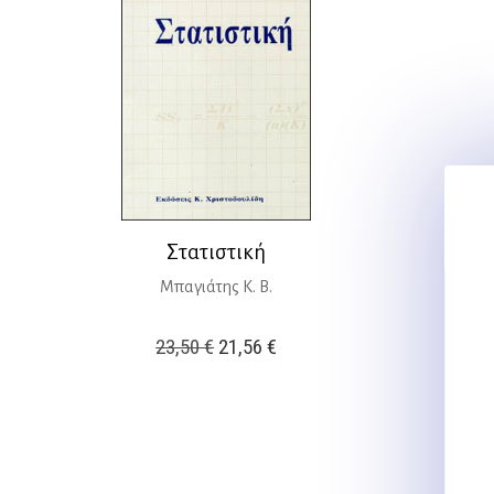
Στατιστική
Μπαγιάτης Κ. Β.
Original
Η
23,50
€
21,56
€
price
τρέχουσα
was:
τιμή
23,50 €.
είναι:
21,56 €.