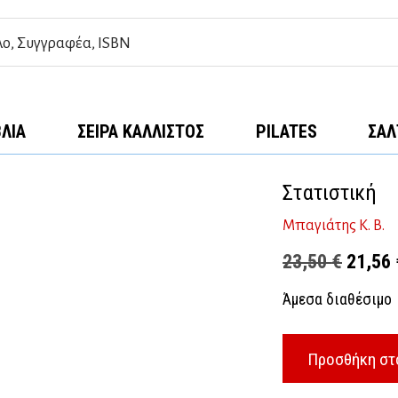
ΒΛΊΑ
ΣΕΙΡΆ ΚΆΛΛΙΣΤΟΣ
PILATES
ΣΑΛ
Στατιστική
Μπαγιάτης Κ. Β.
Origina
23,50
€
21,56
price
Άμεσα διαθέσιμο
was:
23,50 
Προσθήκη στ