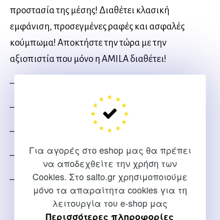
προστασία της μέσης! Διαθέτει κλασική
εμφάνιση, προσεγμένες ραφές και ασφαλές
κούμπωμα! Αποκτήστε την τώρα με την
αξιοπιστία που μόνο η AMILA διαθέτει!
– Υλικό: συνθετικό δέρμα (split leather) p>
– Διαθέτει ενσωματωμένο μαξιλαράκι
– Πάχος: 2,5mm
Για αγορές στο eshop μας θα πρέπει
– Διαστάσεις: 115x12x6 cm
να αποδεχθείτε την χρήση των
Cookies. Στο salto.gr χρησιμοποιούμε
– Μέγεθος: Large
μόνο τα απαραίτητα cookies για τη
λειτουργία του e-shop μας
Περισσότερες πληροφορίες
Ακολουθήστε μας