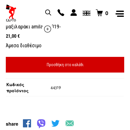
0
ζώνη άρσης βαρών με
μαξιλαράκι amila -44319-
21,00
€
Άμεσα διαθέσιμο
Προσθήκη στο καλάθι
Κωδικός
44319
προϊόντος
share