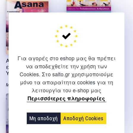
Για αγορές στο eshop μας θα πρέπει
Απόρρητο: ASANA Η
γιόγκα οδηγός για
να αποδεχθείτε την χρήση των
εγκυκλοπαίδεια της
πολυάσχολους
YOGA
ανθρώπους
Cookies. Στο salto.gr χρησιμοποιούμε
μόνο τα απαραίτητα cookies για τη
Μεσημέρης Ανδρέας
Ουέλερ Σ.
λειτουργία του e-shop μας
Περισσότερες πληροφορίες
Μη αποδοχή
Αποδοχή Cookies