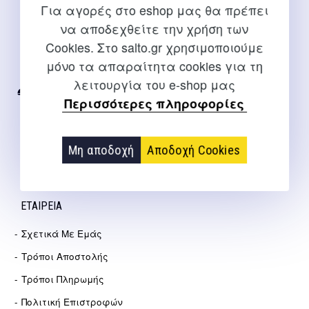
Για αγορές στο eshop μας θα πρέπει
να αποδεχθείτε την χρήση των
ΕΠΙΚΟΙΝΩΝΊΑ
Cookies. Στο salto.gr χρησιμοποιούμε
Για διευκρινίσεις και υποστήριξη παραγγελιών μέσω του
μόνο τα απαραίτητα cookies για τη
Internet
λειτουργία του e-shop μας
2310 267108
Περισσότερες πληροφορίες
info@salto.gr
Μη αποδοχή
Αποδοχή Cookies
Αγγελάκη 21, Θεσσαλονίκη
ΕΤΑΙΡΕΊΑ
Σχετικά Με Εμάς
Τρόποι Αποστολής
Τρόποι Πληρωμής
Πολιτική Επιστροφών