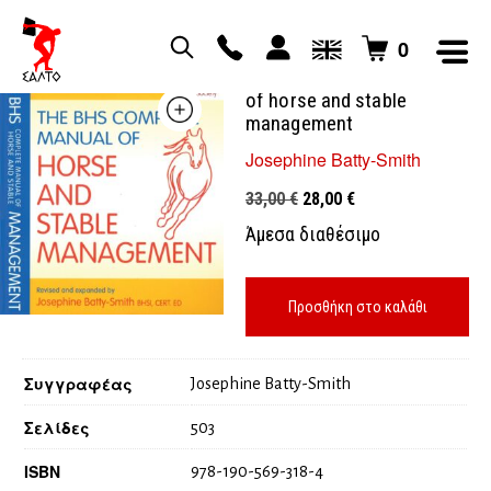
0
The bhs complete manual
of horse and stable
management
Josephine Batty-Smith
Original
Η
33,00
€
28,00
€
price
τρέχουσα
Άμεσα διαθέσιμο
was:
τιμή
33,00 €.
είναι:
28,00 €.
Προσθήκη στο καλάθι
Συγγραφέας
Josephine Batty-Smith
Σελίδες
503
ISBN
978-190-569-318-4