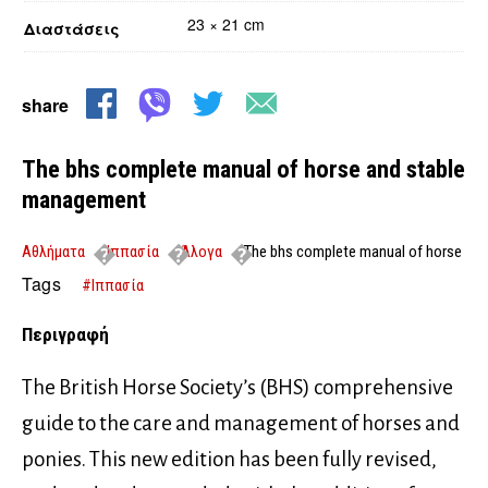
23 × 21 cm
Διαστάσεις
share
The bhs complete manual of horse and stable
management
Αθλήματα
Ιππασία
Άλογα
The bhs complete manual of horse
and stable management
Tags
#Ιππασία
Περιγραφή
The British Horse Society’s (BHS) comprehensive
guide to the care and management of horses and
ponies. This new edition has been fully revised,