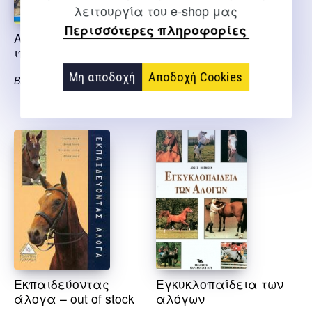
λειτουργία του e-shop μας
Περισσότερες πληροφορίες
Αυτή είναι η
Άλογα το πλήρες
ιππασία
βιβλίο και η
φροντίδα του –
Μη αποδοχή
Αποδοχή Cookies
Brandl S.
εξαντλημένο
Hawcroft Tim
Εκπαιδεύοντας
Εγκυκλοπαίδεια των
άλογα – out of stock
αλόγων