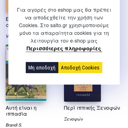
Για αγορές στο eshop μας θα πρέπει
να αποδεχθείτε την χρήση των
Εκπαιδεύοντας
Εγκυκλοπαίδεια των
άλογα – out of stock
αλόγων
Cookies. Στο salto.gr χρησιμοποιούμε
μόνο τα απαραίτητα cookies για τη
Verschure J.
Hermsen J.
λειτουργία του e-shop μας
Περισσότερες πληροφορίες
Μη αποδοχή
Αποδοχή Cookies
Αυτή είναι η
Περί ιππικής Ξενοφών
ιππασία
Ξενοφών
Brandl S.