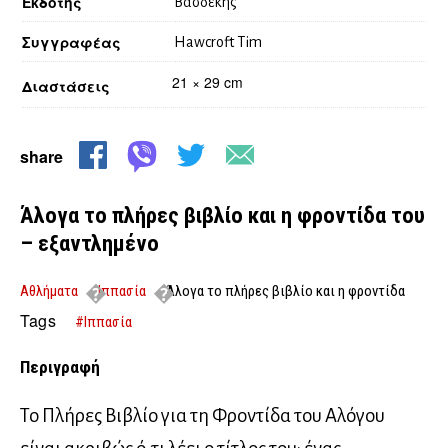
Εκδότης
Βασδέκης
Συγγραφέας
Hawcroft Tim
21 × 29 cm
Διαστάσεις
share
Άλογα το πλήρες βιβλίο και η φροντίδα του
– εξαντλημένο
Αθλήματα
Ιππασία
Άλογα το πλήρες βιβλίο και η φροντίδα
του – εξαντλημένο
Tags
#Ιππασία
Περιγραφή
Το Πλήρες Βιβλίο για τη Φροντίδα του Αλόγου