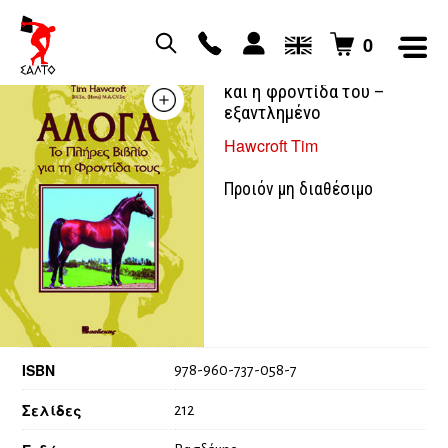
0
Άλογα το πλήρες βιβλίο
και η φροντίδα του –
εξαντλημένο
Hawcroft Tim
Προιόν μη διαθέσιμο
ISBN
978-960-737-058-7
Σελίδες
212