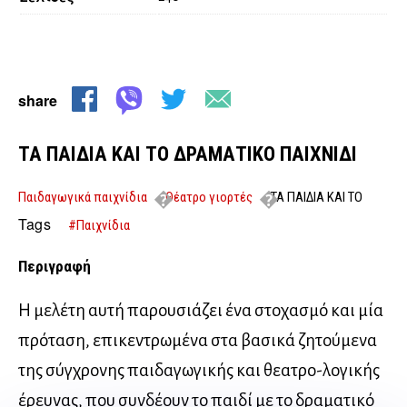
share
ΤΑ ΠΑΙΔΙΑ ΚΑΙ ΤΟ ΔΡΑΜΑΤΙΚΟ ΠΑΙΧΝΙΔΙ
Παιδαγωγικά παιχνίδια
Θέατρο γιορτές
ΤΑ ΠΑΙΔΙΑ ΚΑΙ ΤΟ
ΔΡΑΜΑΤΙΚΟ ΠΑΙΧΝΙΔΙ
Tags
#Παιχνίδια
Περιγραφή
Η μελέτη αυτή παρουσιάζει ένα στοχασμό και μία
πρόταση, επικεντρωμένα στα βασικά ζητούμενα
της σύγχρονης παιδαγωγικής και θεατρο-λογικής
έρευνας, που συνδέουν το παιδί με το δραματικό