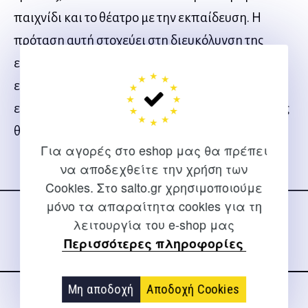
παιχνίδι και το θέατρο με την εκπαίδευση. Η
πρόταση αυτή στοχεύει στη διευκόλυνση της
εξοικείωσης των παιδιών με το θέατρο,
εξοικείωση που το δραματικό παιχνίδι καθιστά
ευπρόσιτη, αφού συνιστά τον «τόπο» συνάντησης
θεάτρου / παιδιών.
Για αγορές στο eshop μας θα πρέπει
να αποδεχθείτε την χρήση των
Ακολουθήστε μας
Cookies. Στο salto.gr χρησιμοποιούμε
στα social media
μόνο τα απαραίτητα cookies για τη
λειτουργία του e-shop μας
Περισσότερες πληροφορίες
Μη αποδοχή
Αποδοχή Cookies
ΕΠΙΚΟΙΝΩΝΊΑ