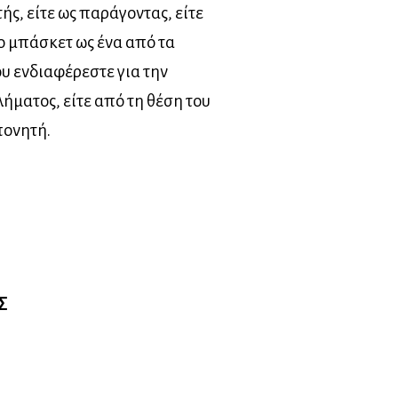
ής, είτε ως παράγοντας, είτε
το μπάσκετ ως ένα από τα
υ ενδιαφέρεστε για την
ήματος, είτε από τη θέση του
πονητή.
Σ