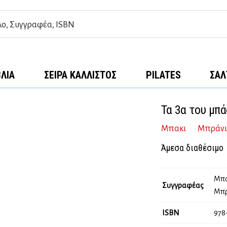
ΒΛΊΑ
ΣΕΙΡΆ ΚΆΛΛΙΣΤΟΣ
PILATES
ΣΑΛ
Τα 3α του μπ
Μπακι
Μπράνιμ
Άμεσα διαθέσιμο
Μπα
Συγγραφέας
Μπρ
ISBN
978