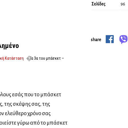
Σελίδες
96
share
τλημένο
ική Κατάσταση
Τα 3α του μπάσκετ –
όλους εσάς που το μπάσκετ
ς, της σκέψης σας, της
ον ελεύθερο χρόνο σας
οιείστε γύρω από το μπάσκετ