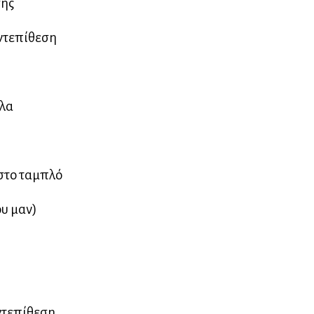
σης
αντεπίθεση
άλα
 στο ταμπλό
ου μαν)
αντεπίθεση