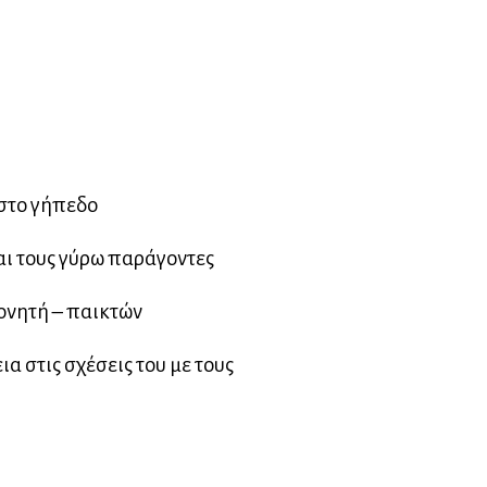
στο γήπεδο
και τους γύρω παράγοντες
ονητή – παικτών
ια στις σχέσεις του με τους