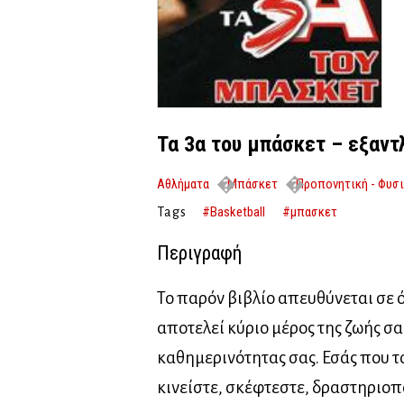
Τα 3α του μπάσκετ – εξαν
Αθλήματα
Μπάσκετ
Προπονητική - Φυσ
εξαντλημένο
#Basketball
#μπασκετ
Tags
Περιγραφή
Το παρόν βιβλίο απευθύνεται σε 
αποτελεί κύριο μέρος της ζωής σα
καθημερινότητας σας. Εσάς που τ
κινείστε, σκέφτεστε, δραστηριοπ