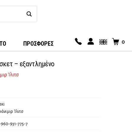
0
ΤΟ
ΠΡΟΣΦΟΡΕΣ
άσκετ – εξαντλημένο
ιρ Ίλιτσ
κι
άνιμιρ Ίλιτσ
-960-931-775-7