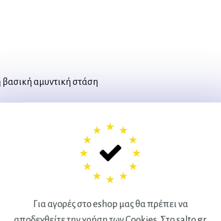
Η
τ
η βασική αμυντική στάση
άμυνα
 και μπάλα
αι μπάλα
Για αγορές στο eshop μας θα πρέπει να
αποδεχθείτε την χρήση των Cookies. Στο salto.gr