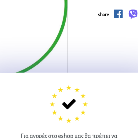
share
 / 19mm, ΠΡΑΣΙΝΟ -48059-
Π 70εκ. / 19mm, ΠΡΑΣΙΝΟ -48059-
Για αγορές στο eshop μας θα πρέπει να