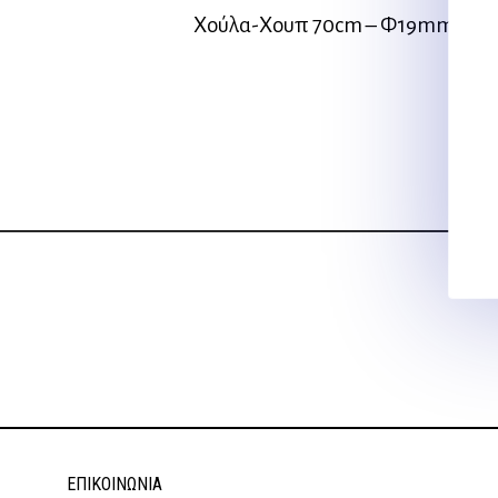
Χούλα-Χουπ 70cm – Φ19mm – 175
ΕΠΙΚΟΙΝΩΝΊΑ