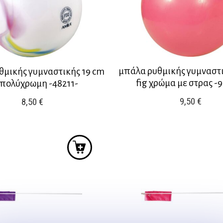
μπάλα ρυθμικής γυμναστι
θμικής γυμναστικής 19 cm
fig χρώμα με στρας -
 πολύχρωμη -48211-
9,50
€
8,50
€