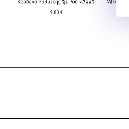
Κορδέλα Ρυθμικής 5μ. Ροζ -47995-
ΜΠΑΛΑ Ρ
16
9,80
€