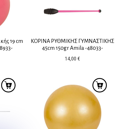
κής 19 cm
ΚΟΡΙΝΑ ΡΥΘΜΙΚΗΣ ΓΥΜΝΑΣΤΙΚΗΣ
98933-
45cm 150gr Amila -48033-
14,00
€