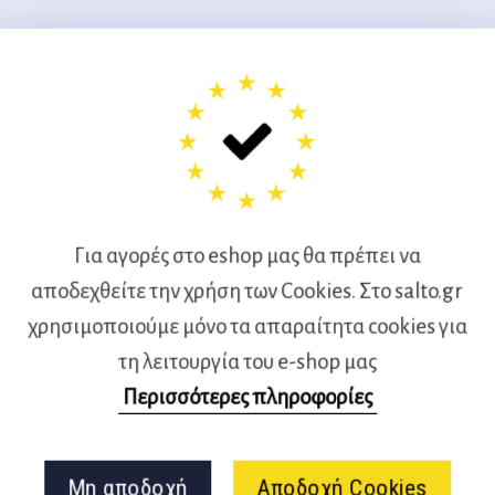
Ρυθμικής 4μ. Μωβ -47993-
Κορδέλα Ρυθμικής 4μ. Φο
9,20
€
9,80
€
Για αγορές στο eshop μας θα πρέπει να
αποδεχθείτε την χρήση των Cookies. Στο salto.gr
χρησιμοποιούμε μόνο τα απαραίτητα cookies για
τη λειτουργία του e-shop μας
Περισσότερες πληροφορίες
Μη αποδοχή
Αποδοχή Cookies