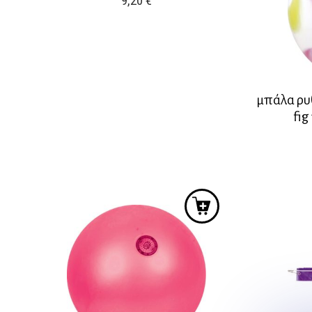
9,20
€
μπάλα ρυ
fig