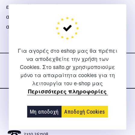
εμπλουτίζει τις ικανότητες μας ως προς την
αντιμετώπιση των δυσκολιών της ζωής , άρα,
απευθύνεται σε όλους.
Ακολουθήστε μας
Για αγορές στο eshop μας θα πρέπει
στα social media
να αποδεχθείτε την χρήση των
Cookies. Στο salto.gr χρησιμοποιούμε
μόνο τα απαραίτητα cookies για τη
λειτουργία του e-shop μας
Περισσότερες πληροφορίες
ΕΠΙΚΟΙΝΩΝΊΑ
Μη αποδοχή
Αποδοχή Cookies
Για διευκρινίσεις και υποστήριξη παραγγελιών μέσω του
Internet
2310 267108