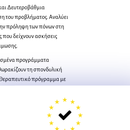
και Δευτεροβάθμια
ση του προβλήματος. Αναλύει
την πρόληψη των πόνων στη
 που δείχνουν ασκήσεις
άμωσης.
μασμένα προγράμματα
θωρακίζουν τη σπονδυλική
. Θεραπευτικό πρόγραμμα με
 και δυο συνεργάτες. Ο
γιος Γκουδέλης και η
κ. Σοφία Παπαστεργίου οι