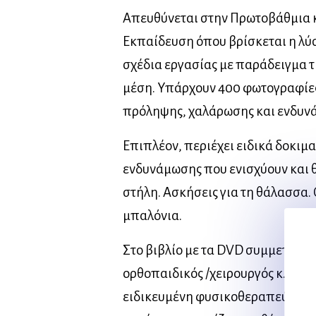
Απευθύνεται στην Πρωτοβάθμια 
Εκπαίδευση όπου βρίσκεται η λύ
σχέδια εργασίας με παράδειγμα 
μέση. Υπάρχουν 400 φωτογραφίες
πρόληψης, χαλάρωσης και ενδυν
Επιπλέον, περιέχει ειδικά δοκι
ενδυνάμωσης που ενισχύουν και 
στήλη. Ασκήσεις για τη θάλασσα
μπαλόνια.
Στο βιβλίο με τα DVD συμμετέχουν
oρθοπαιδικός /χειρουργός κ. Γεώρ
ειδικευμένη φυσικοθεραπεύτρια 