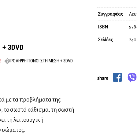
Συγγραφέας
Λευ
ISBN
978
Σελίδες
240
 + 3DVD
ό
ΠΡΟΛΗΨΗ:ΠΟΝΟΙ ΣΤΗ ΜΕΣΗ + 3DVD
share
ικά με τα προβλήματα της
, το σωστό κάθισμα, τη σωστή
ει τη λειτουργική
 σώματος.