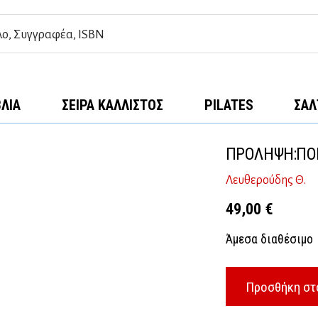
ΒΛΊΑ
ΣΕΙΡΆ ΚΆΛΛΙΣΤΟΣ
PILATES
ΣΑΛ
ΠΡΟΛΗΨΗ:ΠΟΝ
Λευθερούδης Θ.
49,00
€
Άμεσα διαθέσιμο
Προσθήκη στ