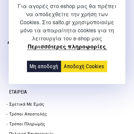
Για αγορές στο eshop μας θα πρέπει
να αποδεχθείτε την χρήση των
ΕΠΙΚΟΙΝΩΝΊΑ
Cookies. Στο salto.gr χρησιμοποιούμε
Για διευκρινίσεις και υποστήριξη παραγγελιών μέσω του
μόνο τα απαραίτητα cookies για τη
Internet
λειτουργία του e-shop μας
2310 267108
Περισσότερες πληροφορίες
info@salto.gr
Μη αποδοχή
Αποδοχή Cookies
Αγγελάκη 21, Θεσσαλονίκη
ΕΤΑΙΡΕΊΑ
Σχετικά Με Εμάς
Τρόποι Αποστολής
Τρόποι Πληρωμής
Πολιτική Επιστροφών