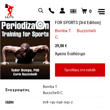
0
PERIODIZATION TRAINING
FOR SPORTS [3rd Edition]
Bomba T.
Buzzichelli
C.
29,00
€
Άμεσα διαθέσιμο
Προσθήκη στο καλάθι
Bomba T.
Συγγραφέας
Buzzichelli C.
ISBN
978-145-046-943-2