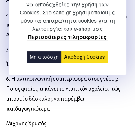
να αποδεχθείτε την χρήση των
Cookies. Στο salto.gr χρησιμοποιούμε
4. Τα κίνητρα των μαθητών: σύγχρονες θεωρητικές
μόνο τα απαραίτητα cookies για τη
προσεγγίσεις και εφαρμογές στη σχολική τάξη
λειτουργία του e-shop μας
Αλίκη Μίχου
Περισσότερες πληροφορίες
5. Οι διαπροσωπικές σχέσεις μέσα στην τάξη
Μη αποδοχή
Αποδοχή Cookies
Έλενα Ελληνιάδου
6. Η αντικοινωνική συμπεριφορά στους νέους:
Ποιος φταίει, τι κάνει το «τυπικό» σχολείο, πώς
μπορεί ο δάσκαλος να παρέμβει
παιδαγωγικότερα
Μιχάλης Χρυσός