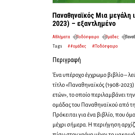
Παναθηναϊκός Μια μεγάλη ι
2023) – εξαντλημένο
Αθλήματα
Ποδόσφαιρο
Ομάδες
Παναθ
2023) – εξαντλημένο
##ομάδες
#Ποδόσφαιρο
Tags
Περιγραφή
Ένα υπέροχο έγχρωμο βιβλίο – λε
τίτλο «Παναθηναϊκός (1908-2023) 
ετών», το οποίο περιλαμβάνει τη
ομάδας του Παναθηναϊκού από τη
Πρόκειται για ένα βιβλίο, που όμ
μέχρι σήμερα. Η περιήγηση αρχίζε
πίσω στον χρόνο μέχρι το μακρινό