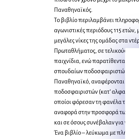
Παναθηναϊκός.
Το βιβλίο περιλαμβάνει πληροφορ
αγωνιστικές περιόδους 115 ετών, 
μεγάλες νίκες της ομάδας στα ντ
Πρωταθλήματος, σε τελικούς Κυπ
παιχνίδια, ενώ παρατίθενται τα 
σπουδαίων ποδοσφαιριστών που 
Παναθηναϊκό, αναφέρονται τα ον
ποδοσφαιριστών (κατ’ αλφαβητική
οποίοι φόρεσαν τη φανέλα του σε
αναφορά στην προσφορά των σημ
και σε όσους συνέβαλαν για να γρ
Ένα βιβλίο – λεύκωμα με πλήθος 