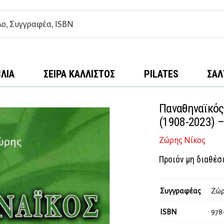
ΒΛΊΑ
ΣΕΙΡΆ ΚΆΛΛΙΣΤΟΣ
PILATES
ΣΑΛ
Παναθηναϊκός
(1908-2023) 
Ζώρης Νίκος
Προιόν μη διαθέσ
Συγγραφέας
Ζώρ
ISBN
978