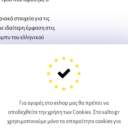
ιακά στοιχεία για τις
με ιδαίτερη έμφαση στις
έρμπυ του ελληνικού
έλλου και σε ευρωπαϊκά
βιογραφικά όλων των
έγραψαν ιστορία στον
όματα όλων των
 σειρά και κατά θέση), οι
 επίσημα παιχνίδια, γίνεται
Για αγορές στο eshop μας θα πρέπει να
αντικότερων Προέδρων του
αποδεχθείτε την χρήση των Cookies. Στο salto.gr
αφεί αυτή η μεγάλη ιστορία.
χρησιμοποιούμε μόνο τα απαραίτητα cookies για
φωτογραφιών, οι οποίες έχουν