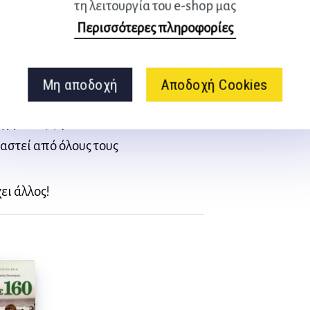
τη λειτουργία του e-shop μας
ιχμαλωτίσει τον χρόνο. Οι
Περισσότερες πληροφορίες
ναϊκού θα νιώσουν συγκίνηση
ρία ενώ οι νεότεροι θα
απημένη τους ομάδα,
Μη αποδοχή
Αποδοχή Cookies
 και για κάποιες άλλες
ύχη να τις ζήσουν.
βαστεί από όλους τους
ει άλλος!