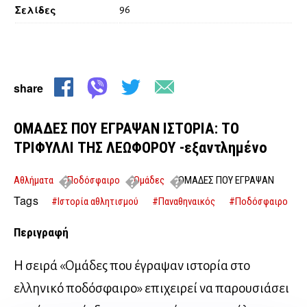
Σελίδες
96
share
ΟΜΑΔΕΣ ΠΟΥ ΕΓΡΑΨΑΝ ΙΣΤΟΡΙΑ: ΤΟ
ΤΡΙΦΥΛΛΙ ΤΗΣ ΛΕΩΦΟΡΟΥ -εξαντλημένο
Αθλήματα
Ποδόσφαιρο
Ομάδες
ΟΜΑΔΕΣ ΠΟΥ ΕΓΡΑΨΑΝ
ΙΣΤΟΡΙΑ: ΤΟ ΤΡΙΦΥΛΛΙ ΤΗΣ ΛΕΩΦΟΡΟΥ -εξαντλημένο
Tags
#Ιστορία αθλητισμού
#Παναθηναικός
#Ποδόσφαιρο
Περιγραφή
Η σειρά «Ομάδες που έγραψαν ιστορία στο
ελληνικό ποδόσφαιρο» επιχειρεί να παρουσιάσει