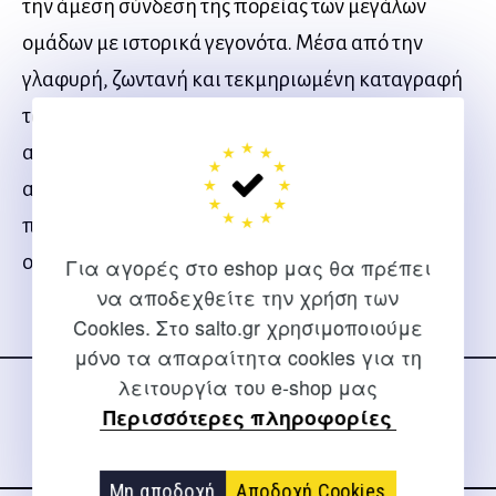
την άμεση σύνδεση της πορείας των μεγάλων
ομάδων με ιστορικά γεγονότα. Μέσα από την
γλαφυρή, ζωντανή και τεκμηριωμένη καταγραφή
των μεγάλων στιγμών του Παναθηναϊκού, ο
αναγνώστης – φίλαθλος θα θυμηθεί μεγάλες
αθλητικές στιγμές, αλλά και θα γνωρίσει τα
πρόσωπα που σημάδεψαν την πορεία της κάθε
ομάδας.
Για αγορές στο eshop μας θα πρέπει
να αποδεχθείτε την χρήση των
Cookies. Στο salto.gr χρησιμοποιούμε
Ακολουθήστε μας
μόνο τα απαραίτητα cookies για τη
στα social media
λειτουργία του e-shop μας
Περισσότερες πληροφορίες
Μη αποδοχή
Αποδοχή Cookies