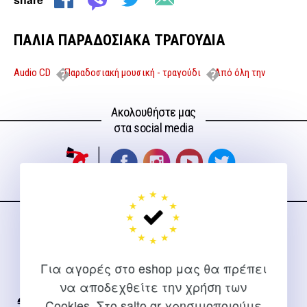
ΠΑΛΙΑ ΠΑΡΑΔΟΣΙΑΚΑ ΤΡΑΓΟΥΔΙΑ
Audio CD
Παραδοσιακή μουσική - τραγούδι
Από όλη την
Ελλάδα
ΠΑΛΙΑ ΠΑΡΑΔΟΣΙΑΚΑ ΤΡΑΓΟΥΔΙΑ
Ακολουθήστε μας
στα social media
ΕΠΙΚΟΙΝΩΝΊΑ
Για διευκρινίσεις και υποστήριξη παραγγελιών μέσω του
Για αγορές στο eshop μας θα πρέπει
Internet
να αποδεχθείτε την χρήση των
Cookies. Στο salto.gr χρησιμοποιούμε
2310 267108