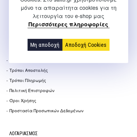
μόνο τα απαραίτητα cookies για τη
info@salto.gr
λειτουργία του e-shop μας
Περισσότερες πληροφορίες
Αγγελάκη 21, Θεσσαλονίκη
Μη αποδοχή
Αποδοχή Cookies
ΕΤΑΙΡΕΊΑ
Σχετικά Με Εμάς
Τρόποι Αποστολής
Τρόποι Πληρωμής
Πολιτική Επιστροφών
Όροι Χρήσης
Προστασία Προσωπικών Δεδομένων
ΛΟΓΑΡΙΑΣΜΟΣ