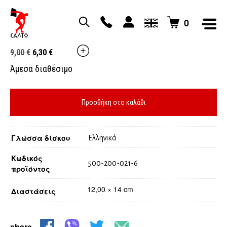
0
ΠΑΛΙΑ ΠΑΡΑΔΟΣΙΑΚΑ ΤΡΑΓΟΥΔΙΑ
Original
Η
9,00
€
6,30
€
price
τρέχουσα
Άμεσα διαθέσιμο
was:
τιμή
9,00 €.
είναι:
6,30 €.
Προσθήκη στο καλάθι
Γλώσσα δίσκου
Ελληνικά
Κωδικός
500-200-021-6
προϊόντος
12,00 × 14 cm
Διαστάσεις
share