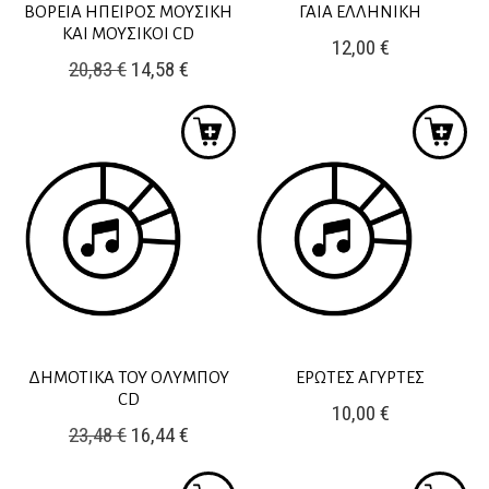
ΒΟΡΕΙΑ ΗΠΕΙΡΟΣ ΜΟΥΣΙΚΗ
ΓΑΙΑ ΕΛΛΗΝΙΚΗ
ΚΑΙ ΜΟΥΣΙΚΟΙ CD
12,00
€
Original
Η
20,83
€
14,58
€
price
τρέχουσα
was:
τιμή
20,83 €.
είναι:
14,58 €.
ΔΗΜΟΤΙΚΑ ΤΟΥ ΟΛΥΜΠΟΥ
ΕΡΩΤΕΣ ΑΓΥΡΤΕΣ
CD
10,00
€
Original
Η
23,48
€
16,44
€
price
τρέχουσα