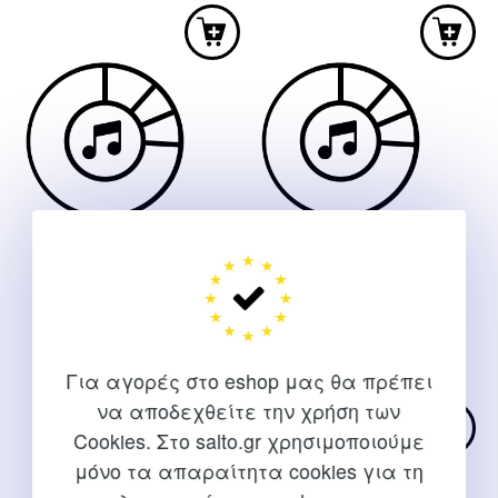
was:
τιμή
16,64 €.
είναι:
11,65 €.
ΜΟΝΩΔΙΕΣ ΑΠΟ ΤΟΝ
ΜΟΥΣΙΚΕΣ ΤΗΣ ΙΩΝΙΚΗΣ
ΠΑΡΝΑΣΣΟ ΚΑΙ ΤΟΝ
ΓΗΣ CD
ΕΛΙΚΩΝΑ CD
17,14
€
16,45
€
Για αγορές στο eshop μας θα πρέπει
να αποδεχθείτε την χρήση των
Cookies. Στο salto.gr χρησιμοποιούμε
μόνο τα απαραίτητα cookies για τη