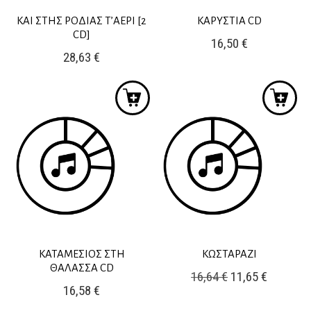
ΚΑΙ ΣΤΗΣ ΡΟΔΙΑΣ Τ’ΑΕΡΙ [2
ΚΑΡΥΣΤΙΑ CD
CD]
16,50
€
28,63
€
ΚΑΤΑΜΕΣΙΟΣ ΣΤΗ
ΚΩΣΤΑΡΑΖΙ
ΘΑΛΑΣΣΑ CD
Original
Η
16,64
€
11,65
€
16,58
€
price
τρέχουσ