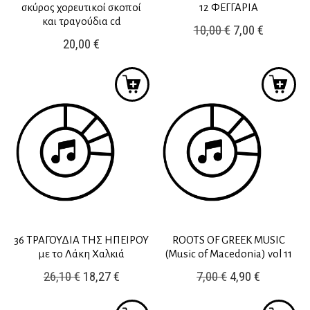
σκύρος χορευτικοί σκοποί
12 ΦΕΓΓΑΡΙΑ
και τραγούδια cd
Original
Η
10,00
€
7,00
€
20,00
€
price
τρέχουσ
was:
τιμή
10,00 €.
είναι:
7,00 €.
36 ΤΡΑΓΟΥΔΙΑ ΤΗΣ ΗΠΕΙΡΟΥ
ROOTS OF GREEK MUSIC
με το Λάκη Χαλκιά
(Music of Macedonia) vol 11
Original
Η
Original
Η
26,10
€
18,27
€
7,00
€
4,90
€
price
τρέχουσα
price
τρέχουσ