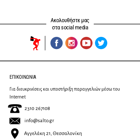
was:
τιμή
27,70 €.
είναι:
Ακολουθήστε μας
19,39 €.
στα social media
ΕΠΙΚΟΙΝΩΝΊΑ
Για διευκρινίσεις και υποστήριξη παραγγελιών μέσω του
Internet
2310 267108
info@salto.gr
Αγγελάκη 21, Θεσσαλονίκη