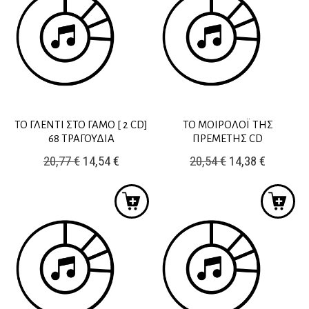
9,80 €.
8,40 €.
ΤΟ ΓΛΕΝΤΙ ΣΤΟ ΓΑΜΟ [ 2 CD]
ΤΟ ΜΟΙΡΟΛΟΪ ΤΗΣ
68 ΤΡΑΓΟΥΔΙΑ
ΠΡΕΜΕΤΗΣ CD
Original
Η
Original
Η
20,77
€
14,54
€
20,54
€
14,38
€
price
τρέχουσα
price
τρέχουσ
was:
τιμή
was:
τιμή
20,77 €.
είναι:
20,54 €.
είναι:
14,54 €.
14,38 €.