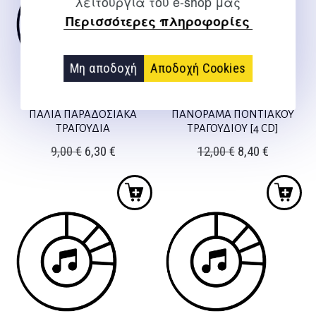
λειτουργία του e-shop μας
Περισσότερες πληροφορίες
Μη αποδοχή
Αποδοχή Cookies
ΠΑΛΙΑ ΠΑΡΑΔΟΣΙΑΚΑ
ΠΑΝΟΡΑΜΑ ΠΟΝΤΙΑΚΟΥ
ΤΡΑΓΟΥΔΙΑ
ΤΡΑΓΟΥΔΙΟΥ [4 CD]
Original
Η
Original
Η
9,00
€
6,30
€
12,00
€
8,40
€
price
τρέχουσα
price
τρέχουσ
was:
τιμή
was:
τιμή
9,00 €.
είναι:
12,00 €.
είναι:
6,30 €.
8,40 €.