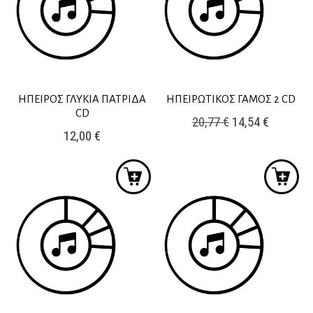
ΗΠΕΙΡΟΣ ΓΛΥΚΙΑ ΠΑΤΡΙΔΑ
ΗΠΕΙΡΩΤΙΚΟΣ ΓΑΜΟΣ 2 CD
CD
Original
Η
20,77
€
14,54
€
12,00
€
price
τρέχουσ
was:
τιμή
20,77 €.
είναι:
14,54 €.