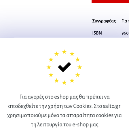
Συγγραφέας
Για
ISBN
960
-ΜΠΑΣΚΕΤ(Περιλαμβάνει
Σελίδες
158
ΚΕΤ(Περιλαμβάνει DVD)
share
Για αγορές στο eshop μας θα πρέπει να
αποδεχθείτε την χρήση των Cookies. Στο salto.gr
χρησιμοποιούμε μόνο τα απαραίτητα cookies για
Ακολουθήστε μας
τη λειτουργία του e-shop μας