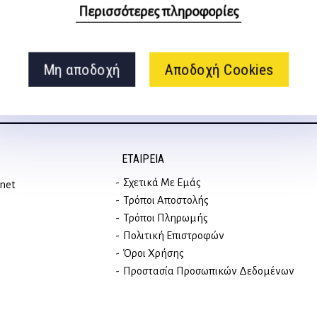
στα social media
Περισσότερες πληροφορίες
Μη αποδοχή
Αποδοχή Cookies
ΕΤΑΙΡΕΊΑ
Σχετικά Με Εμάς
rnet
Τρόποι Αποστολής
Τρόποι Πληρωμής
Πολιτική Επιστροφών
Όροι Χρήσης
Προστασία Προσωπικών Δεδομένων