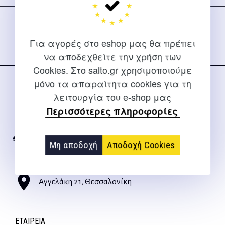
στα social media
Για αγορές στο eshop μας θα πρέπει
να αποδεχθείτε την χρήση των
Cookies. Στο salto.gr χρησιμοποιούμε
μόνο τα απαραίτητα cookies για τη
ΕΠΙΚΟΙΝΩΝΊΑ
λειτουργία του e-shop μας
Περισσότερες πληροφορίες
Για διευκρινίσεις και υποστήριξη παραγγελιών μέσω του
Internet
2310 267108
Μη αποδοχή
Αποδοχή Cookies
info@salto.gr
Αγγελάκη 21, Θεσσαλονίκη
ΕΤΑΙΡΕΊΑ