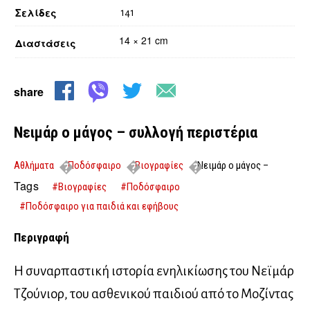
Σελίδες
141
14 × 21 cm
Διαστάσεις
share
Νειμάρ ο μάγος – συλλογή περιστέρια
Αθλήματα
Ποδόσφαιρο
Βιογραφίες
Νειμάρ ο μάγος –
συλλογή περιστέρια
Tags
#Βιογραφίες
#Ποδόσφαιρο
#Ποδόσφαιρο για παιδιά και εφήβους
Περιγραφή
Η συναρπαστική ιστορία ενηλικίωσης του Νεϊµάρ
Τζούνιορ, του ασθενικού παιδιού από το Μοζίντας