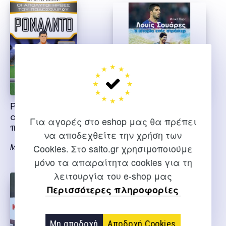
Ρονάλντο οι
Λουις Σουάρες η
απόλυτοι ήρωες του
ιστορία ενός
Για αγορές στο eshop μας θα πρέπει
ποδοσφαίρου
Στράικερ – συλλογή
να αποδεχθείτε την χρήση των
περιστέρια
Ματ Όλντφιλντ
Cookies. Στο salto.gr χρησιμοποιούμε
Παρτ Μαικλ
μόνο τα απαραίτητα cookies για τη
λειτουργία του e-shop μας
Περισσότερες πληροφορίες
Μη αποδοχή
Αποδοχή Cookies