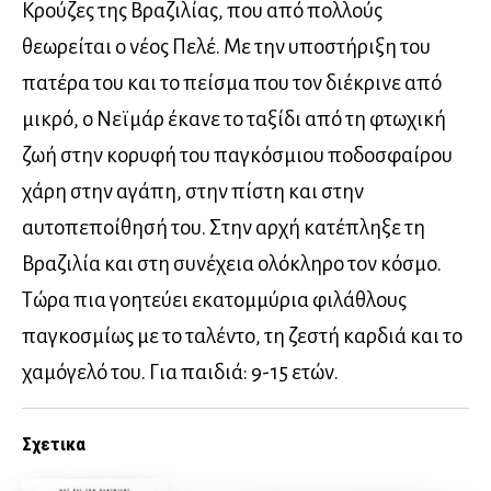
Κρούζες της Βραζιλίας, που από πολλούς
θεωρείται ο νέος Πελέ. Με την υποστήριξη του
πατέρα του και το πείσµα που τον διέκρινε από
µικρό, ο Νεϊµάρ έκανε το ταξίδι από τη φτωχική
ζωή στην κορυφή του παγκόσµιου ποδοσφαίρου
χάρη στην αγάπη, στην πίστη και στην
αυτοπεποίθησή του. Στην αρχή κατέπληξε τη
Βραζιλία και στη συνέχεια ολόκληρο τον κόσµο.
Τώρα πια γοητεύει εκατοµµύρια φιλάθλους
παγκοσµίως µε το ταλέντο, τη ζεστή καρδιά και το
χαµόγελό του. Για παιδιά: 9-15 ετών.
Σχετικα