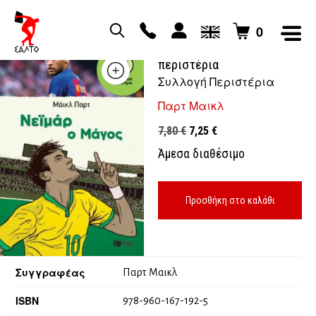
0
Νειμάρ ο μάγος – συλλογή
περιστέρια
Συλλογή Περιστέρια
Παρτ Μαικλ
Original
Η
7,80
€
7,25
€
price
τρέχουσα
Άμεσα διαθέσιμο
was:
τιμή
7,80 €.
είναι:
7,25 €.
Προσθήκη στο καλάθι
Συγγραφέας
Παρτ Μαικλ
ISBN
978-960-167-192-5