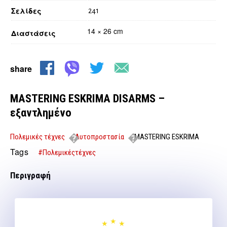
Σελίδες
241
14 × 26 cm
Διαστάσεις
share
MASTERING ESKRIMA DISARMS –
εξαντλημένο
Πολεμικές τέχνες
Αυτοπροστασία
MASTERING ESKRIMA
DISARMS – εξαντλημένο
Tags
#Πολεμικέςτέχνες
Περιγραφή