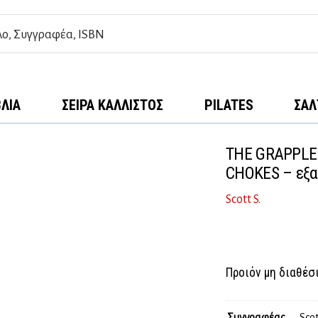
ΒΛΊΑ
ΣΕΙΡΆ ΚΆΛΛΙΣΤΟΣ
PILATES
ΣΑΛ
THE GRAPPLE
CHOKES – εξα
Scott S.
Προιόν μη διαθέσ
Συγγραφέας
Scot