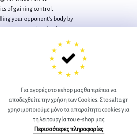
cs of gaining control,
olling your opponent’s body by
ches you over a hundred
nto four broad categories:
chokes and strangles, label
e chokes and strangles. Coach
enses you can use to prevent
ke or strangle to you. This
h look at chokes and strangles
Για αγορές στο eshop μας θα πρέπει να
ombat sports, allowing you to
αποδεχθείτε την χρήση των Cookies. Στο salto.gr
χρησιμοποιούμε μόνο τα απαραίτητα cookies για
ations, including self-defense
τη λειτουργία του e-shop μας
 up, application, variation and
Περισσότερες πληροφορίες
 in all levels of competitive