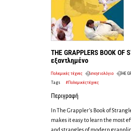
THE GRAPPLERS BOOK OF 
εξαντλημένο
Πολεμικές τέχνες
Ασκησιολόγιο
THE G
εξαντλημένο
#Πολεμικέςτέχνες
Tags
Περιγραφή
In The Grappler’s Book of Strangl
makes it easy to learn the most e
and strangles of modern grapplin