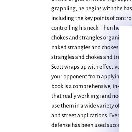
grappling, he begins with the basi
including the key points of contr
controlling his neck. Then he tea
chokes and strangles organized i
naked strangles and chokes, trap 
strangles and chokes and triangl
Scott wraps up with effective def
your opponent from applying a cho
book is a comprehensive, in-dept
that really work in gi and no-gi c
use them in a wide variety of situ
and street applications. Every set
defense has been used successfully