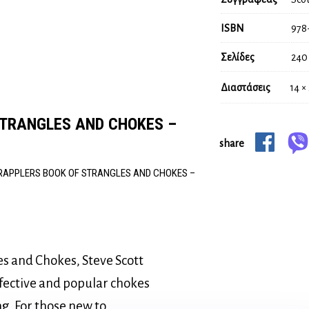
ISBN
978
Σελίδες
240
Διαστάσεις
14 ×
STRANGLES AND CHOKES –
share
RAPPLERS BOOK OF STRANGLES AND CHOKES –
es and Chokes, Steve Scott
ffective and popular chokes
g. For those new to