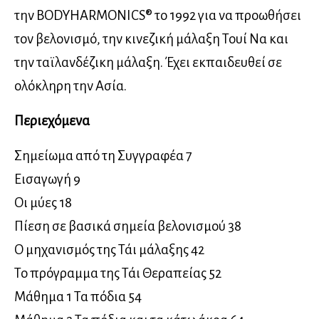
την BODYHARMONICS® το 1992 για να προωθήσει
τον βελονισμό, την κινεζική μάλαξη Τουί Να και
την ταϊλανδέζικη μάλαξη. Έχει εκπαιδευθεί σε
ολόκληρη την Ασία.
Περιεχόμενα
Σημείωμα από τη Συγγραφέα 7
Εισαγωγή 9
Οι μύες 18
Πίεση σε βασικά σημεία βελονισμού 38
Ο μηχανισμός της Τάι μάλαξης 42
Το πρόγραμμα της Τάι Θεραπείας 52
Μάθημα 1 Τα πόδια 54