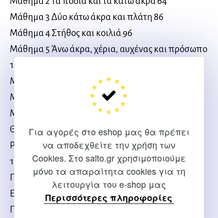
Μάθημα 2 Τα πόδια και τα κάτω άκρα 64
Μάθημα 3 Δύο κάτω άκρα και πλάτη 86
Μάθημα 4 Στήθος και κοιλιά 96
Μάθημα 5 Άνω άκρα, χέρια, αυχένας και πρόσωπο
100
Μάθημα 6 Πλάγια κατάκλιση 108
Μάθημα 7 Πρηνής – ξαπλωμένος μπρούμυτα 122
Μάθημα 8 Η καθιστή θέση 136
Θεραπείες στα μέτρα σας 146
Για αγορές στο eshop μας θα πρέπει
να αποδεχθείτε την χρήση των
Ρουτίνα μάλαξης για διευκόλυνση χρόνιου πόνου
Cookies. Στο salto.gr χρησιμοποιούμε
150
μόνο τα απαραίτητα cookies για τη
Πρόγραμμα για αρχάριους 154
λειτουργία του e-shop μας
Ευρετήριο 158
Περισσότερες πληροφορίες
Πηγές 160