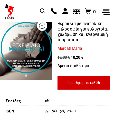
0
Μάλαξη τάι εγχειρίδιο
θεραπεία με ανατολική
φιλοσοφία για ευλυγισία,
χαλάρωση και ενεργειακή
ισορροπία
Mercati Maria
Original
Η
12,00
€
10,20
€
price
τρέχουσα
Άμεσα διαθέσιμο
was:
τιμή
12,00 €.
είναι:
10,20 €.
Προσθήκη στο καλάθι
Σελίδες
160
ISBN
978-960-583-284-1