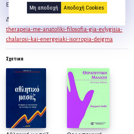
Ευχαριστίες 160
Μη αποδοχή
Αποδοχή Cookies
Δείτε δείγμα του βιβλίου
malaxi-tai-egcheiridio-
therapeia-me-anatoliki-filosofia-gia-evlygisia-
chalarosi-kai-energeiaki-isorropia-deigma
Σχετικα