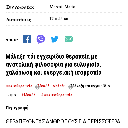
Συγγραφέας
Mercati Maria
17 × 24 cm
Διαστάσεις
share
Μάλαξη τάι εγχειρίδιο θεραπεία με
ανατολική φιλοσοφία για ευλυγισία,
χαλάρωση και ενεργειακή ισορροπία
Φυσιοθεραπεία
Μασάζ - Μάλαξη
Μάλαξη τάι εγχειρίδιο
θεραπεία με ανατολική φιλοσοφία για ευλυγισία, χαλάρωση και
Tags
#Μασάζ
#Φυσικοθεραπεία
ενεργειακή ισορροπία
Περιγραφή
ΘΕΡΑΠΕΥΟΝΤΑΣ ΑΝΘΡΩΠΟΥΣ ΓΙΑ ΠΕΡΙΣΣΟΤΕΡΑ