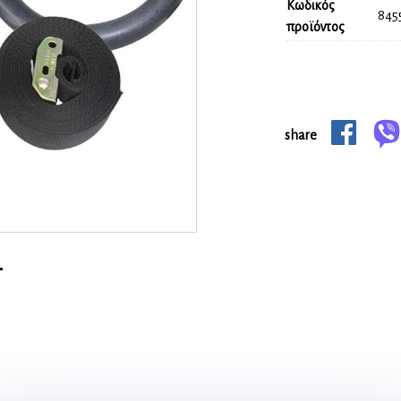
Κωδικός
845
προϊόντος
share
-