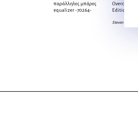
παράλληλες μπάρες
Overcoming 
equalizer -70264-
Edition]
Steven Low, S.L