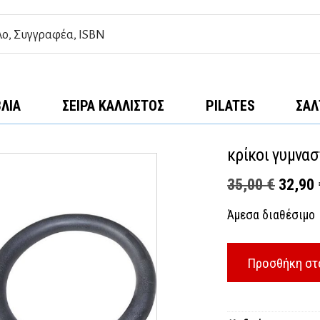
ΒΛΊΑ
ΣΕΙΡΆ ΚΆΛΛΙΣΤΟΣ
PILATES
ΣΑΛ
κρίκοι γυμνασ
Origina
35,00
€
32,90
price
Άμεσα διαθέσιμο
was:
35,00 
Προσθήκη στ