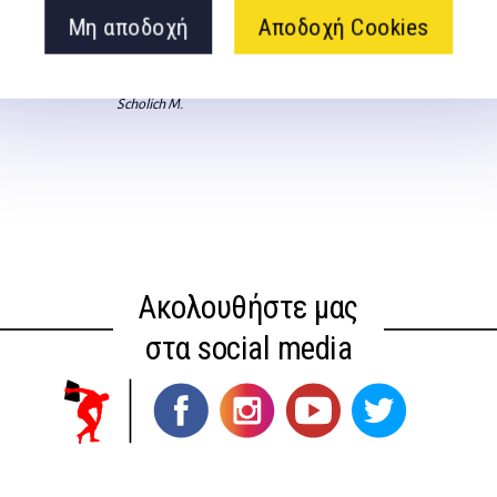
gravity [2nd
Κυκλική προπόνηση
Μη αποδοχή
Αποδοχή Cookies
(Προσφορά) –
εξαντλημένο
ow
Scholich M.
Ακολουθήστε μας
στα social media