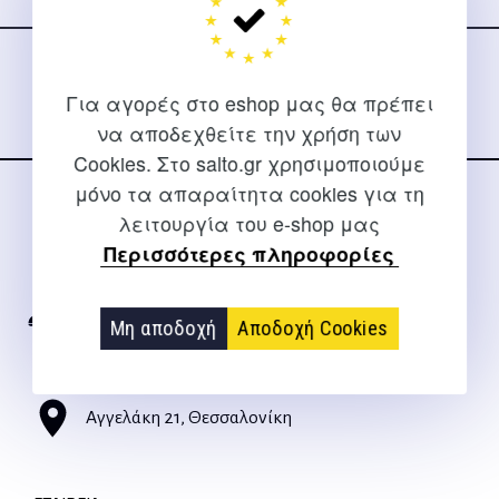
Ακολουθήστε μας
στα social media
Για αγορές στο eshop μας θα πρέπει
να αποδεχθείτε την χρήση των
Cookies. Στο salto.gr χρησιμοποιούμε
μόνο τα απαραίτητα cookies για τη
ΕΠΙΚΟΙΝΩΝΊΑ
λειτουργία του e-shop μας
Περισσότερες πληροφορίες
Για διευκρινίσεις και υποστήριξη παραγγελιών μέσω του
Internet
Μη αποδοχή
Αποδοχή Cookies
2310 267108
info@salto.gr
Αγγελάκη 21, Θεσσαλονίκη