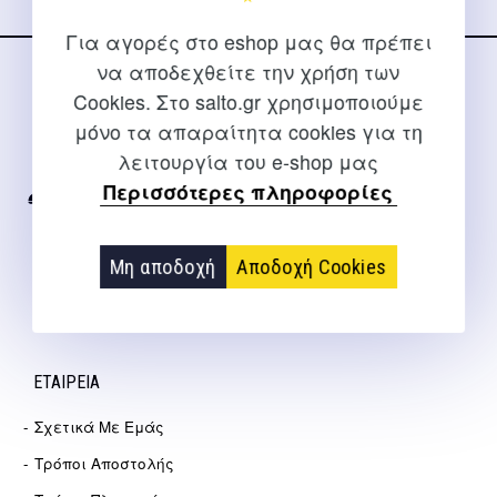
Για αγορές στο eshop μας θα πρέπει
να αποδεχθείτε την χρήση των
ΕΠΙΚΟΙΝΩΝΊΑ
Cookies. Στο salto.gr χρησιμοποιούμε
μόνο τα απαραίτητα cookies για τη
Για διευκρινίσεις και υποστήριξη παραγγελιών μέσω του
λειτουργία του e-shop μας
Internet
Περισσότερες πληροφορίες
2310 267108
info@salto.gr
Μη αποδοχή
Αποδοχή Cookies
Αγγελάκη 21, Θεσσαλονίκη
ΕΤΑΙΡΕΊΑ
Σχετικά Με Εμάς
Τρόποι Αποστολής