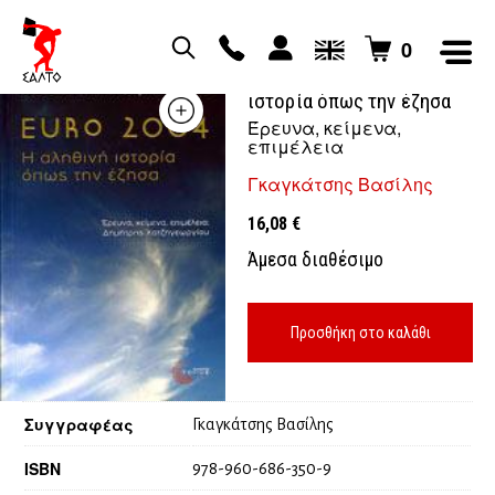
0
EURO 2004 H αληθινή
ιστορία όπως την έζησα
Έρευνα, κείμενα,
επιμέλεια
Γκαγκάτσης Βασίλης
16,08
€
Άμεσα διαθέσιμο
Προσθήκη στο καλάθι
Συγγραφέας
Γκαγκάτσης Βασίλης
ISBN
978-960-686-350-9