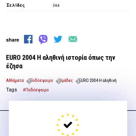
Σελίδες
344
share
EURO 2004 H αληθινή ιστορία όπως την
έζησα
Αθλήματα
Ποδόσφαιρο
Ομάδες
EURO 2004 H αληθινή
ιστορία όπως την έζησα
Tags
#Ποδόσφαιρο
Ακολουθήστε μας
στα social media