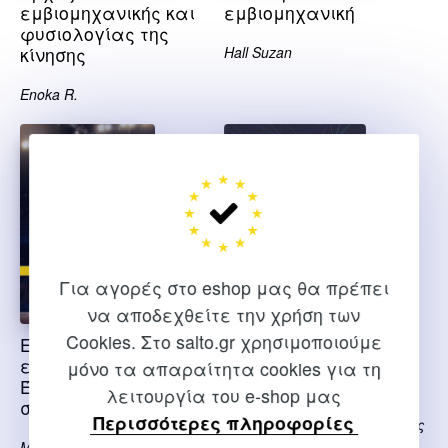
εμβιομηχανικής και
εμβιομηχανική
φυσιολογίας της
κίνησης
Hall Suzan
Enoka R.
Για αγορές στο eshop μας θα πρέπει
να αποδεχθείτε την χρήση των
Cookies. Στο salto.gr χρησιμοποιούμε
Εφαρμοσμένη
Εισαγωγή στην
εμβιομηχανική
εμβιομηχανική
μόνο τα απαραίτητα cookies για τη
Έννοιες και
λειτουργία του e-shop μας
συνδέσεις
Μασσαλάς Χρήστος,
Περισσότερες πληροφορίες
Ποτσίκα Βασιλική, Φωτιάδης
Δημήτρης
McLester John