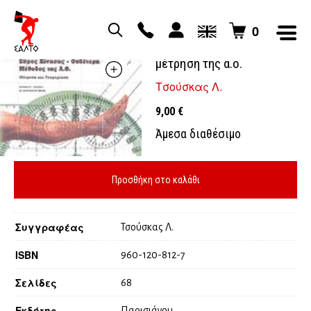
0
Εύρος κίνησης ουδέτερη 0
μέτρηση της α.ο.
Τσούσκας Λ.
9,00
€
Άμεσα διαθέσιμο
Προσθήκη στο καλάθι
Συγγραφέας
Τσούσκας Λ.
ISBN
960-120-812-7
Σελίδες
68
Εκδότης
Παρισιάνου