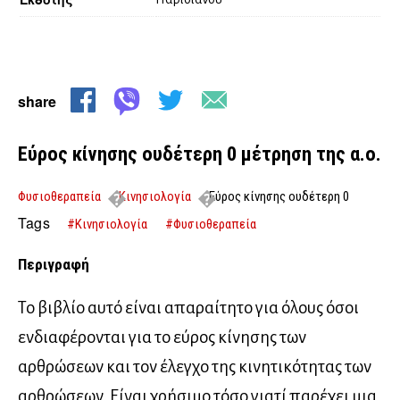
share
Εύρος κίνησης ουδέτερη 0 μέτρηση της α.ο.
Φυσιοθεραπεία
Κινησιολογία
Εύρος κίνησης ουδέτερη 0
μέτρηση της α.ο.
Tags
#Κινησιολογία
#Φυσιοθεραπεία
Περιγραφή
Το βιβλίο αυτό είναι απαραίτητο για όλους όσοι
ενδιαφέρονται για το εύρος κίνησης των
αρθρώσεων και τον έλεγχο της κινητικότητας των
αρθρώσεων. Είναι χρήσιμο τόσο γιατί παρέχει μια