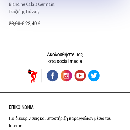
Blandine Calais Germain,
Τερζίδης Γιάννης
Original
Η
28,00
€
22,40
€
price
τρέχουσα
was:
τιμή
28,00 €.
είναι:
Ακολουθήστε μας
22,40 €.
στα social media
ΕΠΙΚΟΙΝΩΝΊΑ
Για διευκρινίσεις και υποστήριξη παραγγελιών μέσω του
Internet