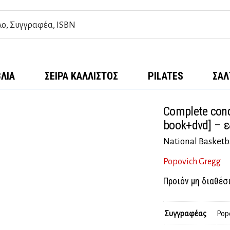
ΒΛΊΑ
ΣΕΙΡΆ ΚΆΛΛΙΣΤΟΣ
PILATES
ΣΑΛ
Complete condi
book+dvd] – 
National Basketb
Popovich Gregg
Προιόν μη διαθέσ
Συγγραφέας
Pop