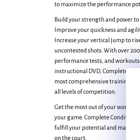
to maximize the performance pote
Build your strength and power to 
Improve your quickness and agilit
Increase your vertical jump to ris
uncontested shots. With over 200 e
performance tests, and workouts
instructional DVD, Complete Condi
most comprehensive training re
all levels of competition.
Get the most out of your workou
your game. Complete Conditioning
fulfill your potential and make t
on the court.