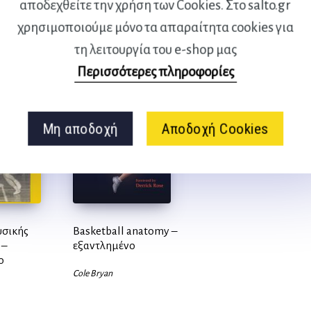
αποδεχθείτε την χρήση των Cookies. Στο salto.gr
χρησιμοποιούμε μόνο τα απαραίτητα cookies για
τη λειτουργία του e-shop μας
Περισσότερες πληροφορίες
Μη αποδοχή
Αποδοχή Cookies
υσικής
Basketball anatomy –
 –
εξαντλημένο
ο
Cole Bryan