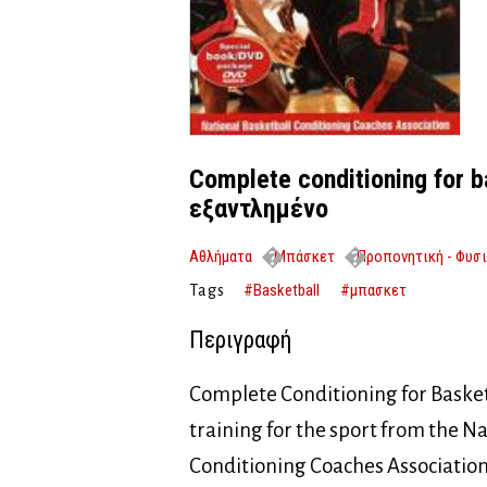
Complete conditioning for b
εξαντλημένο
Αθλήματα
Μπάσκετ
Προπονητική - Φυσ
basketball [special book+dvd] – εξαντλημένο
#Basketball
#μπασκετ
Tags
Περιγραφή
Complete Conditioning for Basket
training for the sport from the N
Conditioning Coaches Association