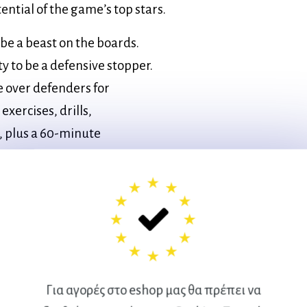
ntial of the game’s top stars.
be a beast on the boards.
y to be a defensive stopper.
e over defenders for
xercises, drills,
, plus a 60-minute
tioning for Basketball is the
source for men and women at
ts and add new dimensions to
 for Basketball Will help you
he most of every opportunity
Για αγορές στο eshop μας θα πρέπει να