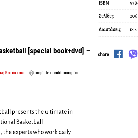
ISBN
978
Σελίδες
206
Διαστάσεις
18 ×
asketball [special book+dvd] –
share
ική Κατάσταση
Complete conditioning for
ball presents the ultimate in
ational Basketball
, the experts who work daily