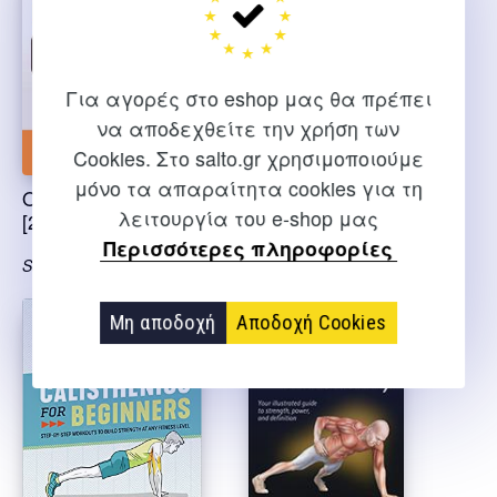
Για αγορές στο eshop μας θα πρέπει
να αποδεχθείτε την χρήση των
Cookies. Στο salto.gr χρησιμοποιούμε
μόνο τα απαραίτητα cookies για τη
Overcoming gravity
Cross training wod
λειτουργία του e-shop μας
[2nd Edition]
bible
Περισσότερες πληροφορίες
Steven Low, S.Low
Selter P.
Μη αποδοχή
Αποδοχή Cookies