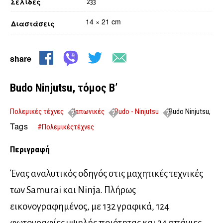
Σελίδες
233
14 × 21 cm
Διαστάσεις
share
Budo Ninjutsu, τόμος Β’
Πολεμικές τέχνες
Ιαπωνικές
Budo - Ninjutsu
Budo Ninjutsu,
τόμος Β’
Tags
#Πολεμικέςτέχνες
Περιγραφή
Ένας αναλυτικός οδηγός στις μαχητικές τεχνικές
των Samurai και Ninja. Πλήρως
εικονογραφημένος, με 132 γραφικά, 124
φωτογραφίες υψηλής ποιότητας και 34 σπάνιες