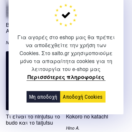
Budo ninjutsu, τόμος
Budo ninjutsu, τόμος
Α’
Γ’
Για αγορές στο eshop μας θα πρέπει
Νασιούλας Ι.
Νασιούλας Ι.
να αποδεχθείτε την χρήση των
Cookies. Στο salto.gr χρησιμοποιούμε
μόνο τα απαραίτητα cookies για τη
λειτουργία του e-shop μας
Περισσότερες πληροφορίες
Μη αποδοχή
Αποδοχή Cookies
Τι είναι το ninjutsu το
Kokoro no katachi
budo και το taijutsu
Hino A.