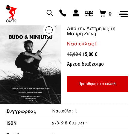
0
Budo Ninjutsu, τόμος Β’
Από την Άσπρη ως τη
Μαύρη Ζώνη
Νασιούλας Ι.
Original
Η
15,90
€
15,00
€
price
τρέχουσα
Άμεσα διαθέσιμο
was:
τιμή
15,90 €.
είναι:
15,00 €.
Προσθήκη στο καλάθι
Συγγραφέας
Νασιούλας Ι.
ISBN
978-618-802-741-1