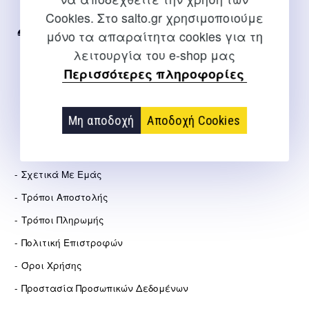
Internet
Cookies. Στο salto.gr χρησιμοποιούμε
μόνο τα απαραίτητα cookies για τη
2310 267108
λειτουργία του e-shop μας
info@salto.gr
Περισσότερες πληροφορίες
Αγγελάκη 21, Θεσσαλονίκη
Μη αποδοχή
Αποδοχή Cookies
ΕΤΑΙΡΕΊΑ
Σχετικά Με Εμάς
Τρόποι Αποστολής
Τρόποι Πληρωμής
Πολιτική Επιστροφών
Όροι Χρήσης
Προστασία Προσωπικών Δεδομένων