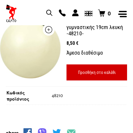
0
μπάλα ρυθμικής
γυμναστικής 19cm λευκή
-48210-
8,50
€
Άμεσα διαθέσιμο
Προσθήκη στο καλάθι
Κωδικός
48210
προϊόντος
share