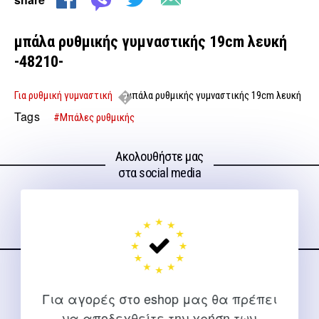
μπάλα ρυθμικής γυμναστικής 19cm λευκή
-48210-
Για ρυθμική γυμναστική
μπάλα ρυθμικής γυμναστικής 19cm λευκή
-48210-
Tags
#Μπάλες ρυθμικής
Ακολουθήστε μας
στα social media
ΕΠΙΚΟΙΝΩΝΊΑ
Για αγορές στο eshop μας θα πρέπει
Για διευκρινίσεις και υποστήριξη παραγγελιών μέσω του
να αποδεχθείτε την χρήση των