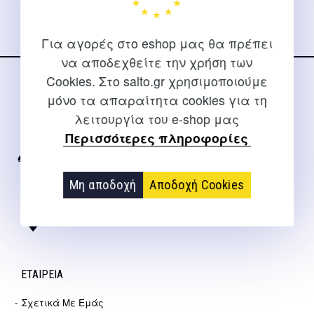
Για αγορές στο eshop μας θα πρέπει
να αποδεχθείτε την χρήση των
Cookies. Στο salto.gr χρησιμοποιούμε
ΕΠΙΚΟΙΝΩΝΊΑ
μόνο τα απαραίτητα cookies για τη
λειτουργία του e-shop μας
Για διευκρινίσεις και υποστήριξη παραγγελιών μέσω του
Περισσότερες πληροφορίες
Internet
2310 267108
Μη αποδοχή
Αποδοχή Cookies
info@salto.gr
Αγγελάκη 21, Θεσσαλονίκη
ΕΤΑΙΡΕΊΑ
Σχετικά Με Εμάς